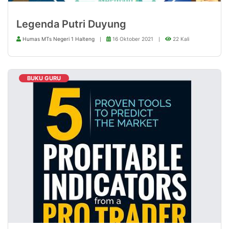
Legenda Putri Duyung
Humas MTs Negeri 1 Halteng
16 Oktober 2021
22 Kali
BUKU GURU